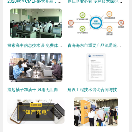
2020秋季CMEF盛大开幕，安健科技携业界首创精品与技术亮相
枣庄企业必看 专利技术保护全攻略——走进汇川知识产权，在线咨询与技术交流助您安享创新成果
探索高中信息技术课 免费体验和技术交流推荐平台
青海海东市重要产品流通追溯系统六月前建成 技术输出态势显现
撸起袖子加油干 风雨无阻向前行 | 石家庄惠控电子科技 用活奖补资金 激活创新引擎
建设工程技术咨询合同与技术转让 关键要素与法律实务探讨